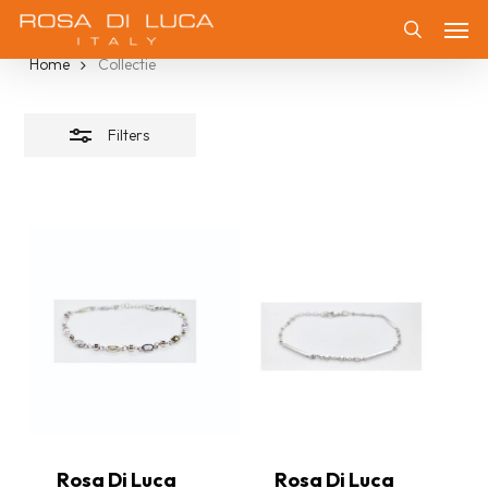
Skip
Collectie
Men
Filters
to
Zoeken
Home
Collectie
sluiten
main
content
Filters
Rosa Di Luca
Rosa Di Luca