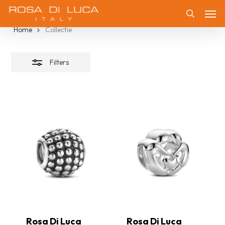
Skip
Collectie
Men
Filters
to
Zoeken
Home
Collectie
sluiten
main
content
Filters
Rosa Di Luca
Rosa Di Luca