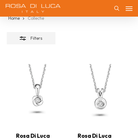
Skip
Collectie
Men
Filters
to
Zoeken
Home
Collectie
sluiten
main
content
Filters
Rosa Di Luca
Rosa Di Luca