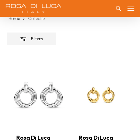
Skip
Collectie
Men
Filters
to
Zoeken
Home
Collectie
sluiten
main
content
Filters
Rosa Di Luca
Rosa Di Luca