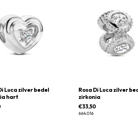
i Luca zilver bedel
Rosa Di Luca zilver be
ia hart
zirkonia
0
€
33,50
664.016