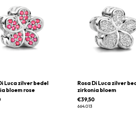
i Luca zilver bedel
Rosa Di Luca zilver be
ia bloem rose
zirkonia bloem
0
€
39,50
664.013