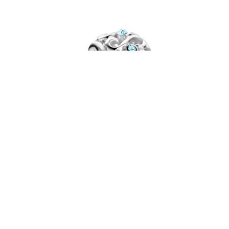
del
Rosa Di Luca zilver bedel
zirkonia li bl
€
24,50
664.020