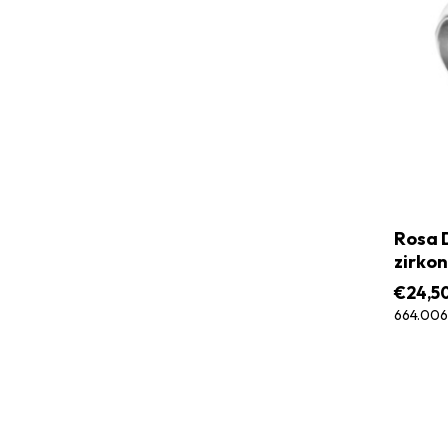
Rosa D
zirkon
€
24,5
664.006