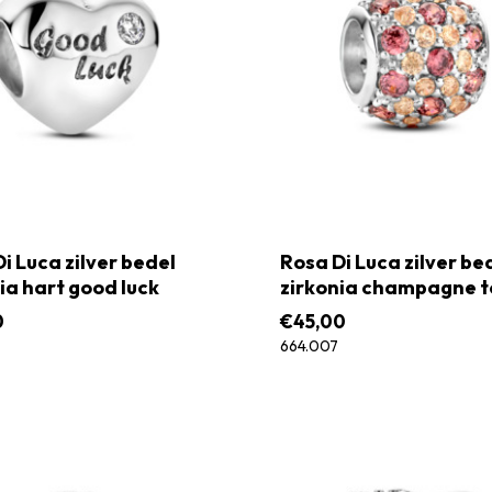
i Luca zilver bedel
Rosa Di Luca zilver be
ia hart good luck
zirkonia champagne 
0
€
45,00
664.007