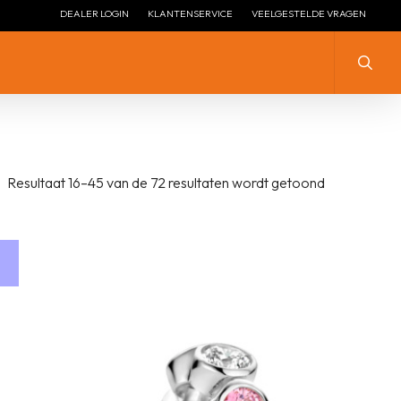
DEALER LOGIN
KLANTENSERVICE
VEELGESTELDE VRAGEN
Zoeke
ZILVER MET ZIRKONIA
ZILVER
Resultaat 16–45 van de 72 resultaten wordt getoond
ZILVER ZONDER STEEN
ZILVER MET ZIRKONIA
LENGTE COLLIER ZILVER
ZILVER VERGULD
LENGTE COLLIER ZILVER
ZILVER + EMAILLE
VERGULD
ZILVER HANGEND
ZILVEREN STOPPERS
ZILVEREN ARMBANDEN