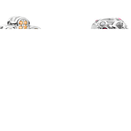
i Luca zilver bedel
Rosa Di Luca zilver be
nia bloem champagne
zirkonia wit rose
0
€
24,50
664.019