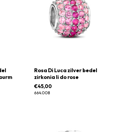
del
Rosa Di Luca zilver bedel
tourm
zirkonia li do rose
€
45,00
664.008