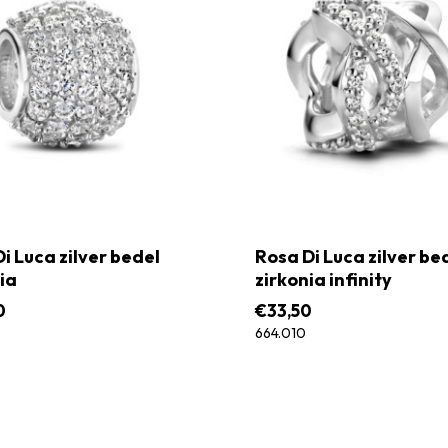
i Luca zilver bedel
Rosa Di Luca zilver be
ia
zirkonia infinity
0
€
33,50
664.010