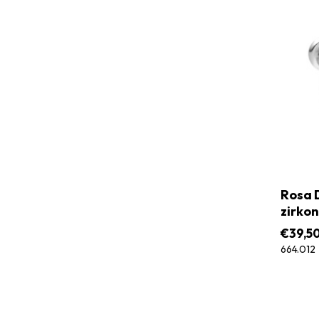
Rosa D
zirkon
€
39,5
664.012