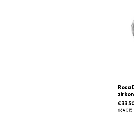
Rosa D
zirkon
€
33,5
664.015