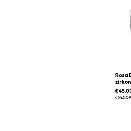
Rosa D
zirkon
€
45,0
664.009