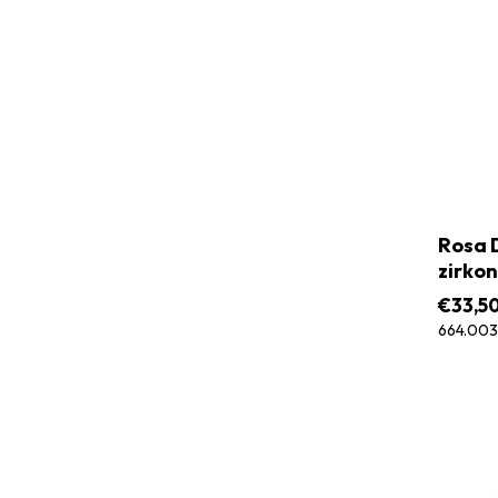
Rosa D
zirkon
€
33,5
664.003