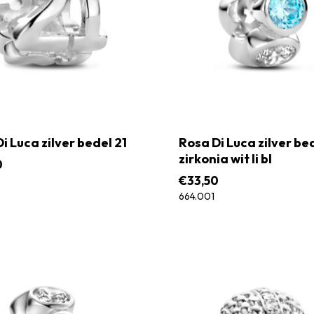
i Luca zilver bedel 21
Rosa Di Luca zilver be
zirkonia wit li bl
0
€
33,50
664.001