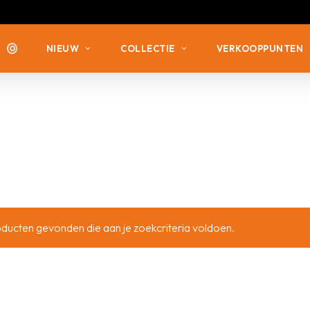
NIEUW
COLLECTIE
VERKOOPPUNTEN
ZILVER MET ZIRKONIA
ZILVER MET ZIRKONIA
ZILVER VERGULD
ZILVER ZONDER STEEN
ZILVER ZONDER STEEN
ZILVER MET DIAMANT
ducten gevonden die aan je zoekcriteria voldoen.