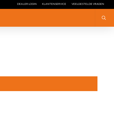
DEALER LOGIN
KLANTENSERVICE
VEELGESTELDE VRAGEN
Zoeke
ZILVER MET ZIRKONIA
ZILVER
ZILVER ZONDER STEEN
ZILVER MET ZIRKONIA
LENGTE COLLIER ZILVER
ZILVER VERGULD
LENGTE COLLIER ZILVER
ZILVER + EMAILLE
VERGULD
ZILVER HANGEND
ZILVEREN STOPPERS
ZILVEREN ARMBANDEN