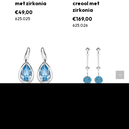
met zirkonia
creool met
zirkonia
€
49,00
€
169,00
625.025
625.026
Rosa Di Luca
Rosa Di Luca
zilver oorknop
zilver oorknop
blauw
blauw
€
39,00
€
49,00