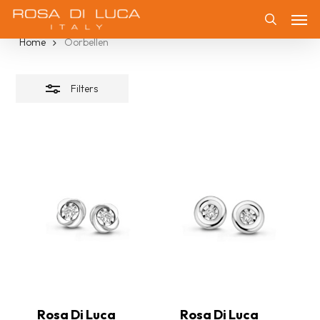
Skip
Oorbellen
Men
Filters
to
Zoeken
Home
Oorbellen
sluiten
main
content
Filters
Rosa Di Luca
Rosa Di Luca