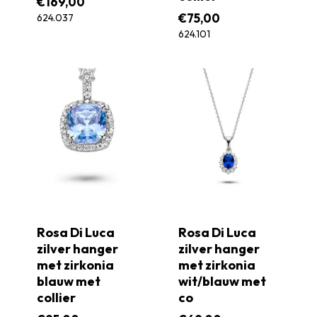
€
169,00
€
75,00
624.037
624.101
Rosa Di Luca
Rosa Di Luca
zilver hanger
zilver hanger
met zirkonia
met zirkonia
blauw met
wit/blauw met
collier
co