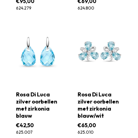
€
95,00
€
69,00
624.279
624.800
Rosa Di Luca
Rosa Di Luca
zilver oorbellen
zilver oorbellen
met zirkonia
met zirkonia
blauw
blauw/wit
€
42,50
€
65,00
625.007
625.010