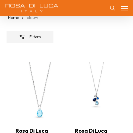
Skip
blauw
Men
Filters
to
Zoeken
Home
blauw
sluiten
main
content
Filters
Rosa Di Luca
Rosa Di Luca