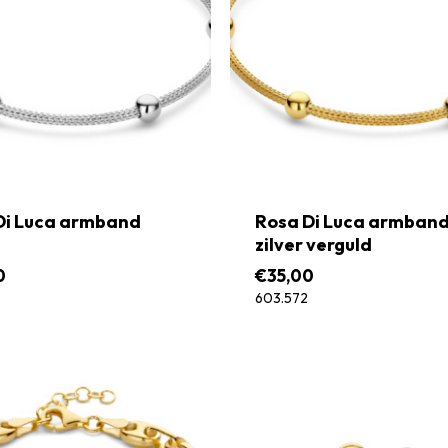
Di Luca armband
Rosa Di Luca armban
zilver verguld
0
€
35,00
603.572