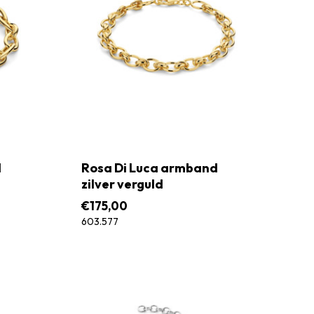
d
Rosa Di Luca armband
zilver verguld
lasse:
€
175,00
00
603.577
,00