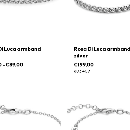
Di Luca armband
Rosa Di Luca armban
zilver
Prijsklasse:
0
-
€
89,00
€
199,00
€79,00
603.409
tot
€89,00