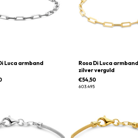
Di Luca armband
Rosa Di Luca armban
zilver verguld
0
€
54,50
603.495