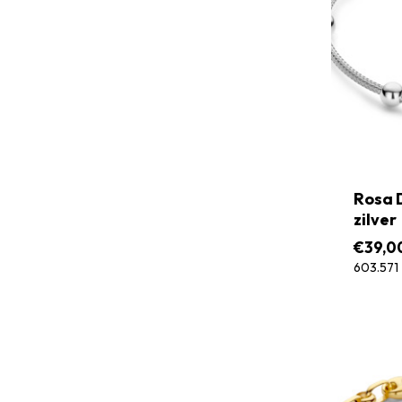
Rosa 
zilver
€
39,0
603.571