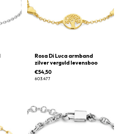
d
Rosa Di Luca armband
zilver verguld levensboo
€
54,50
603.477