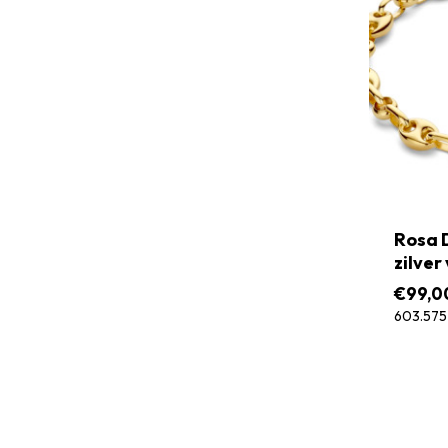
Rosa 
zilver
€
99,0
603.575