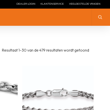
DEALER LOGIN
KLANTENSERVICE
VEELGESTELDE VRAGEN
Zoeke
ZILVER MET ZIRKONIA
ZILVER
Resultaat 1–30 van de 479 resultaten wordt getoond
ZILVER ZONDER STEEN
ZILVER MET ZIRKONIA
LENGTE COLLIER ZILVER
ZILVER VERGULD
LENGTE COLLIER ZILVER
ZILVER + EMAILLE
VERGULD
ZILVER HANGEND
ZILVEREN STOPPERS
ZILVEREN ARMBANDEN