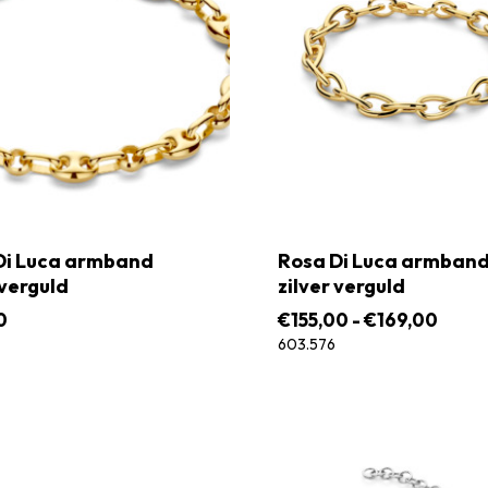
Di Luca armband
Rosa Di Luca armban
 verguld
zilver verguld
Prijsk
0
€
155,00
-
€
169,00
€155,
603.576
tot
€169