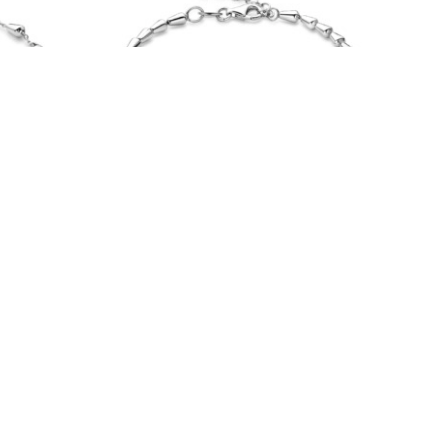
d
Rosa Di Luca armband
zilver
€
55,00
603.588