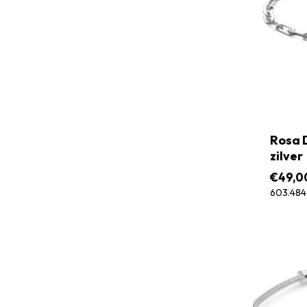
Rosa 
zilver
€
49,0
603.484