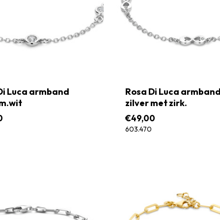
Di Luca armband
Rosa Di Luca armban
 m.wit
zilver met zirk.
0
€
49,00
603.470