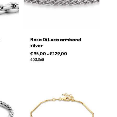
d
Rosa Di Luca armband
zilver
Prijsklasse:
€
95,00
-
€
129,00
€95,00
603.368
tot
€129,00