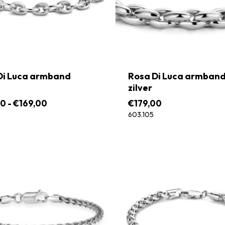
Di Luca armband
Rosa Di Luca armban
zilver
Prijsklasse:
00
-
€
169,00
€
179,00
€125,00
6
603.105
tot
€169,00