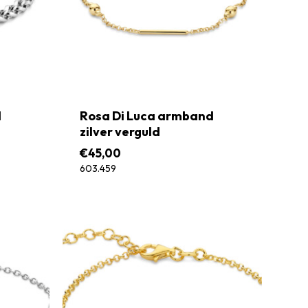
d
Rosa Di Luca armband
zilver verguld
€
45,00
603.459