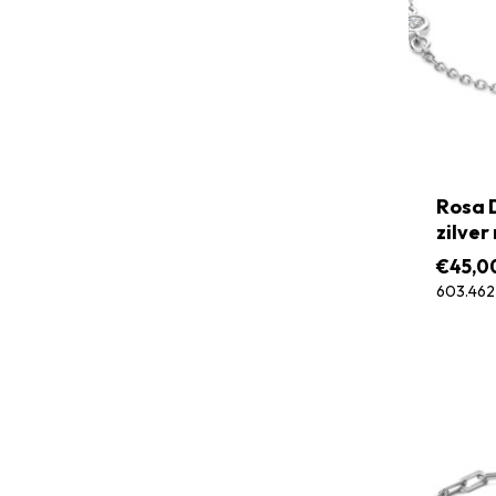
Rosa 
zilver
€
45,0
603.462