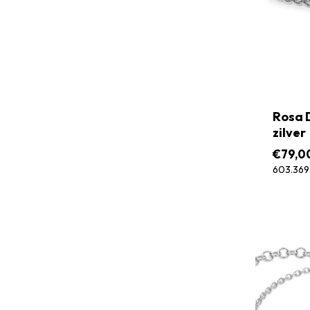
Rosa 
zilver
€
79,0
603.369