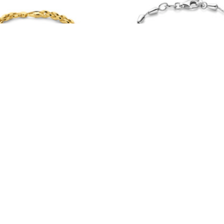
Di Luca armband
Rosa Di Luca armban
 verguld
zilver
Prijsklasse:
00
-
€
210,00
€
39,00
€189,00
603.587
tot
€210,00