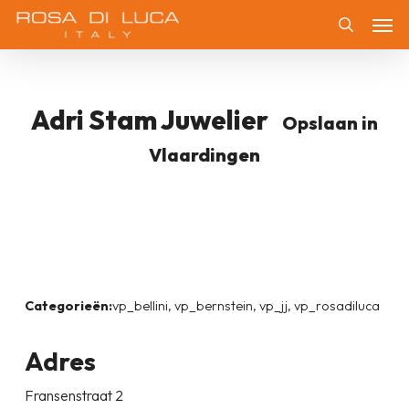
Skip
Men
to
Zoeken
main
content
Adri Stam Juwelier
Opslaan in
Vlaardingen
Categorieën:
vp_bellini, vp_bernstein, vp_jj, vp_rosadiluca
Adres
Fransenstraat 2