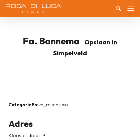
Skip
Men
to
Zoeken
main
content
Fa. Bonnema
Opslaan in
Simpelveld
Categorieën:
vp_rosadiluca
Adres
Kloosterstraat 19