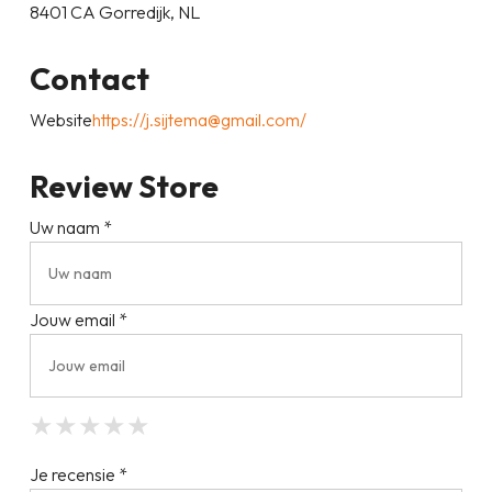
8401 CA Gorredijk, NL
Contact
Website
https://j.sijtema@gmail.com/
Review Store
Uw naam *
Jouw email *
★
★
★
★
★
★
★
★
★
★
★
★
★
★
★
Je recensie *