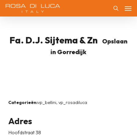
Skip
Men
to
Zoeken
main
content
Fa. D.j. Sijtema & Zn
Opslaan
in Gorredijk
Categorieën:
vp_bellini, vp_rosadiluca
Adres
Hoofdstraat 38