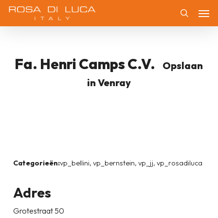
Skip
Men
to
Zoeken
main
content
Fa. Henri Camps C.v.
Opslaan
in Venray
Categorieën:
vp_bellini, vp_bernstein, vp_jj, vp_rosadiluca
Adres
Grotestraat 50