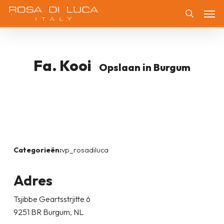
Skip
Men
to
Zoeken
main
content
Fa. Kooi
Opslaan in Burgum
Categorieën:
vp_rosadiluca
Adres
Tsjibbe Geartsstrjitte 6
9251 BR Burgum, NL