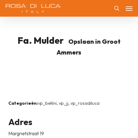
Skip
Men
to
Zoeken
main
content
Fa. Mulder
Opslaan in Groot
Ammers
Categorieën:
vp_bellini, vp_jj, vp_rosadiluca
Adres
Margrietstraat 19