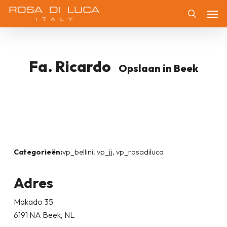
Skip
Men
to
Zoeken
main
content
Fa. Ricardo
Opslaan in Beek
Categorieën:
vp_bellini, vp_jj, vp_rosadiluca
Adres
Makado 35
6191 NA Beek, NL