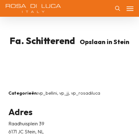
Skip
Men
to
Zoeken
main
content
Fa. Schitterend
Opslaan in Stein
Categorieën:
vp_bellini, vp_jj, vp_rosadiluca
Adres
Raadhuisplein 39
6171 JC Stein, NL