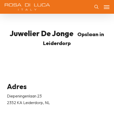
Skip
Men
to
Zoeken
main
content
Juwelier De Jonge
Opslaan in
Leiderdorp
Adres
Diepeningenlaan 23
2352 KA Leiderdorp, NL