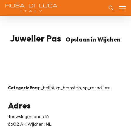
Skip
Men
to
Zoeken
main
content
Juwelier Pas
Opslaan in Wijchen
Categorieën:
vp_bellini, vp_bernstein, vp_rosadiluca
Adres
Touwslagersbaan 16
6602 AK Wijchen, NL