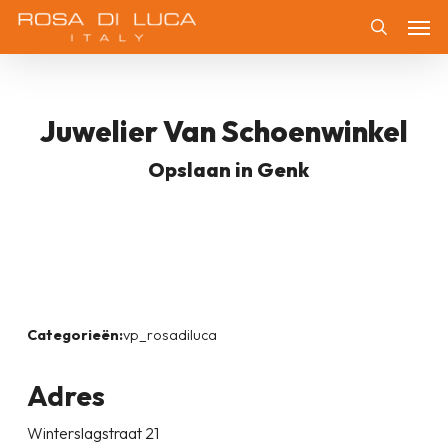
Skip
Men
to
Zoeken
main
content
Juwelier Van Schoenwinkel
Opslaan in Genk
Categorieën:
vp_rosadiluca
Adres
Winterslagstraat 21