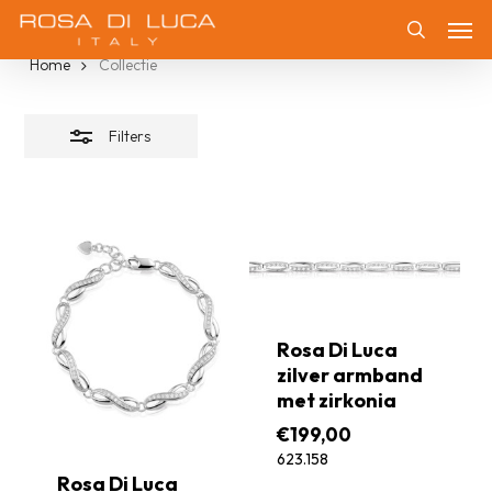
Skip
Collectie
Men
Filters
to
Zoeken
Home
Collectie
sluiten
main
content
Filters
Rosa Di Luca
zilver armband
met zirkonia
€
199,00
623.158
Rosa Di Luca