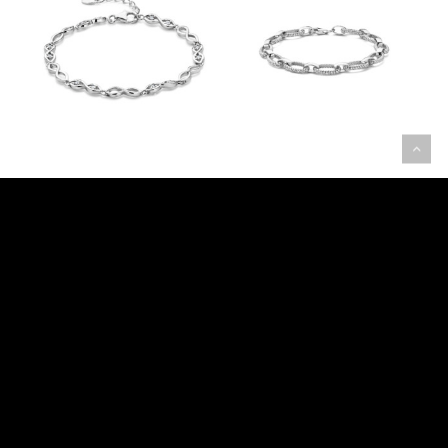
Rosa Di Luca
Rosa Di Luca
zilver armband
armband zilver
met zirkonia
met zirkonia
€
159,00
€
199,00
623.886
623.889