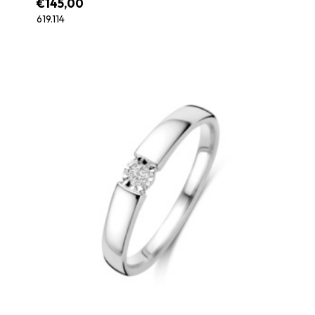
€
145,00
619.114