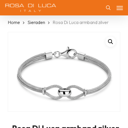
Skip
Men
to
Zoeken
main
Home
Sieraden
Rosa Di Luca armband zilver
content