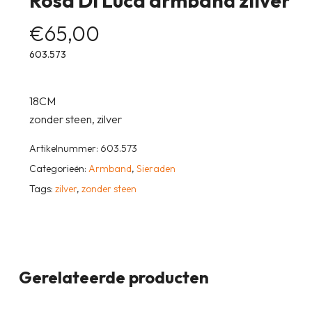
Rosa Di Luca armband zilver
€
65,00
603.573
18CM
zonder steen, zilver
Artikelnummer:
603.573
Categorieën:
Armband
,
Sieraden
Tags:
zilver
,
zonder steen
Gerelateerde producten