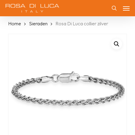
Skip
Men
to
Zoeken
main
Home
Sieraden
Rosa Di Luca collier zilver
content