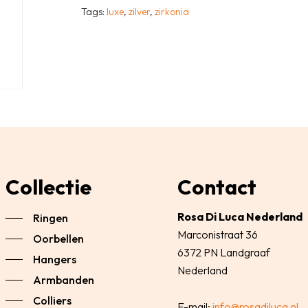
Tags:
luxe
,
zilver
,
zirkonia
Collectie
Contact
Rosa Di Luca Nederland
Ringen
Marconistraat 36
Oorbellen
6372 PN Landgraaf
Hangers
Nederland
Armbanden
Colliers
E-mail:
info@rosadiluca.nl