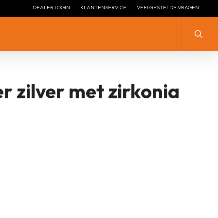
DEALER LOGIN
KLANTENSERVICE
VEELGESTELDE VRAGEN
Zoeke
er zilver met zirkonia
ZILVER MET ZIRKONIA
ZILVER
ZILVER ZONDER STEEN
ZILVER MET ZIRKONIA
LENGTE COLLIER ZILVER
ZILVER VERGULD
LENGTE COLLIER ZILVER
ZILVER + EMAILLE
VERGULD
ZILVER HANGEND
ZILVEREN STOPPERS
ZILVEREN ARMBANDEN