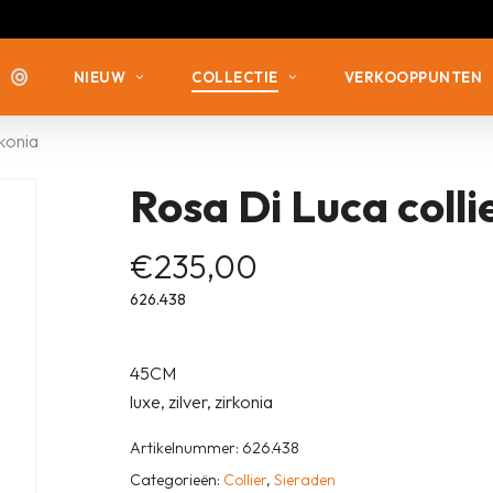
NIEUW
COLLECTIE
VERKOOPPUNTEN
rkonia
Rosa Di Luca colli
ZILVER MET ZIRKONIA
ZILVER MET ZIRKONIA
ZILVER VERGULD
ZILVER ZONDER STEEN
€
235,00
ZILVER ZONDER STEEN
626.438
ZILVER MET DIAMANT
45CM
luxe, zilver, zirkonia
Artikelnummer:
626.438
Categorieën:
Collier
,
Sieraden