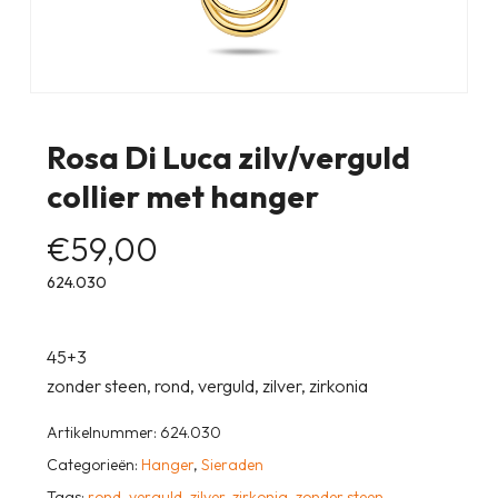
Rosa Di Luca zilv/verguld
collier met hanger
€
59,00
624.030
45+3
zonder steen, rond, verguld, zilver, zirkonia
Artikelnummer:
624.030
Categorieën:
Hanger
,
Sieraden
Tags:
rond
,
verguld
,
zilver
,
zirkonia
,
zonder steen