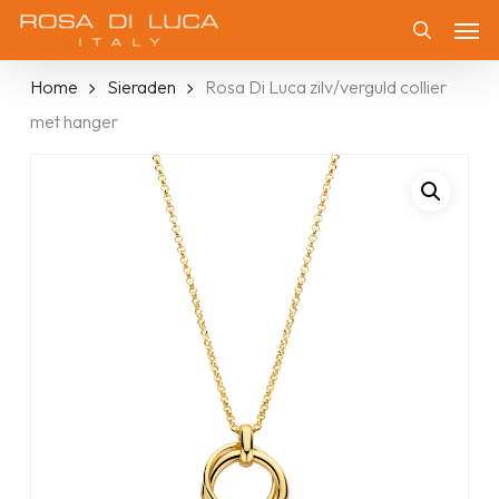
Skip
Men
to
Zoeken
main
Home
Sieraden
Rosa Di Luca zilv/verguld collier
content
met hanger