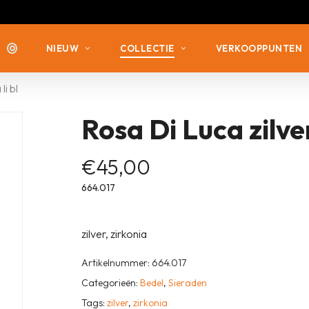
NIEUW
COLLECTIE
VERKOOPPUNTEN
li bl
Rosa Di Luca zilver
ZILVER MET ZIRKONIA
ZILVER MET ZIRKONIA
ZILVER VERGULD
ZILVER ZONDER STEEN
€
45,00
ZILVER ZONDER STEEN
664.017
ZILVER MET DIAMANT
zilver, zirkonia
Artikelnummer:
664.017
Categorieën:
Bedel
,
Sieraden
Tags:
zilver
,
zirkonia