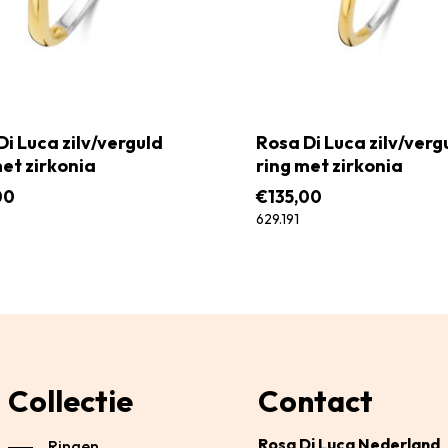
Di Luca zilv/verguld
Rosa Di Luca zilv/verg
met zirkonia
ring met zirkonia
00
€
135,00
629.191
Collectie
Contact
Rosa Di Luca Nederland
Ringen