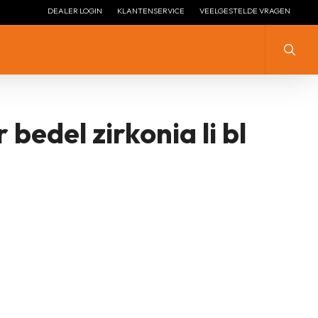
DEALER LOGIN
KLANTENSERVICE
VEELGESTELDE VRAGEN
Zoeke
 bedel zirkonia li bl
ZILVER MET ZIRKONIA
ZILVER
ZILVER ZONDER STEEN
ZILVER MET ZIRKONIA
LENGTE COLLIER ZILVER
ZILVER VERGULD
LENGTE COLLIER ZILVER
ZILVER + EMAILLE
VERGULD
ZILVER HANGEND
ZILVEREN STOPPERS
ZILVEREN ARMBANDEN