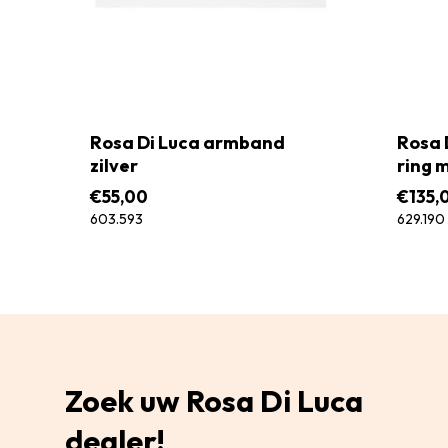
Rosa Di Luca armband
Rosa 
zilver
ring 
€
55,00
€
135,
603.593
629.190
Zoek uw Rosa Di Luca
dealer!