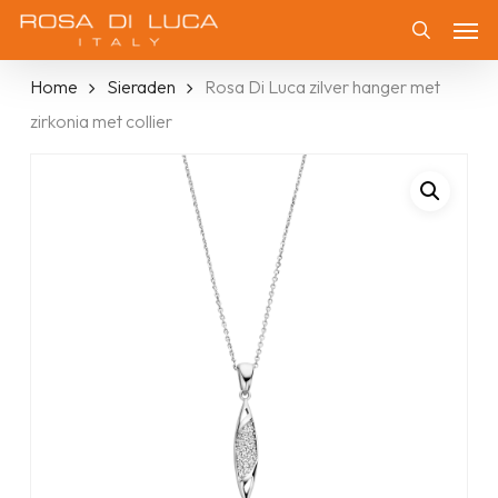
Skip
Men
to
Zoeken
main
Home
Sieraden
Rosa Di Luca zilver hanger met
content
zirkonia met collier