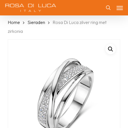
Skip
Men
to
Zoeken
main
Home
Sieraden
Rosa Di Luca zilver ring met
content
zirkonia