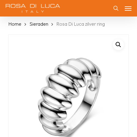
Skip
Men
to
Zoeken
main
Home
Sieraden
Rosa Di Luca zilver ring
content