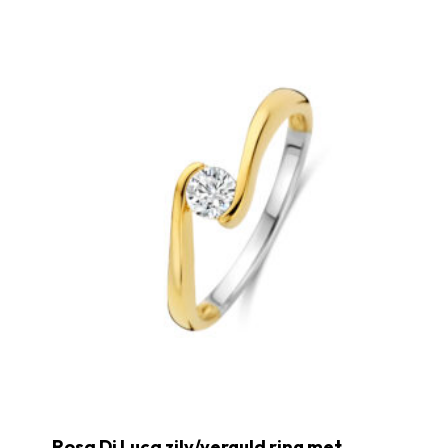
Rosa Di Luca zilv/verguld ring met