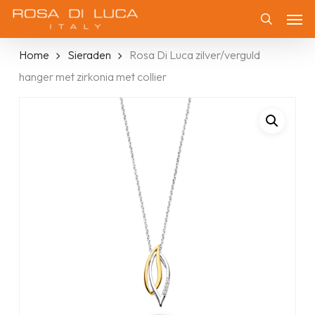
Skip
Men
to
Zoeken
main
Home
Sieraden
Rosa Di Luca zilver/verguld
content
hanger met zirkonia met collier