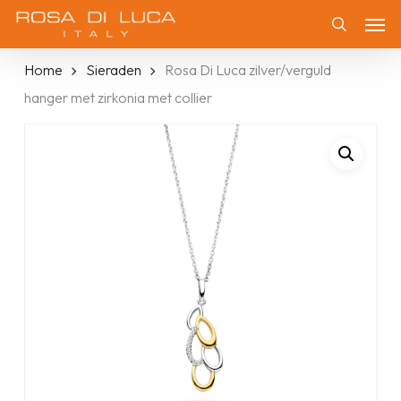
Skip
Men
to
Zoeken
main
Home
Sieraden
Rosa Di Luca zilver/verguld
content
hanger met zirkonia met collier