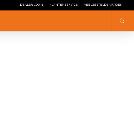
DEALER LOGIN
KLANTENSERVICE
VEELGESTELDE VRAGEN
Zoeke
ZILVER MET ZIRKONIA
ZILVER
ZILVER ZONDER STEEN
ZILVER MET ZIRKONIA
LENGTE COLLIER ZILVER
ZILVER VERGULD
LENGTE COLLIER ZILVER
ZILVER + EMAILLE
VERGULD
ZILVER HANGEND
ZILVEREN STOPPERS
ZILVEREN ARMBANDEN