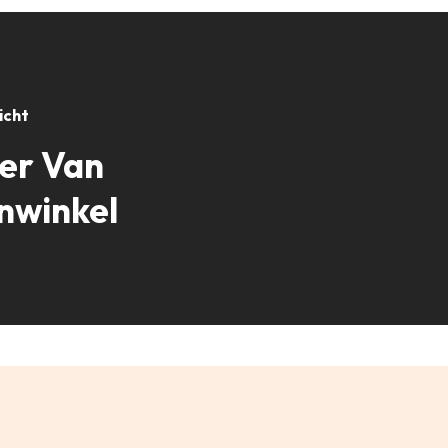
icht
ier Van
nwinkel