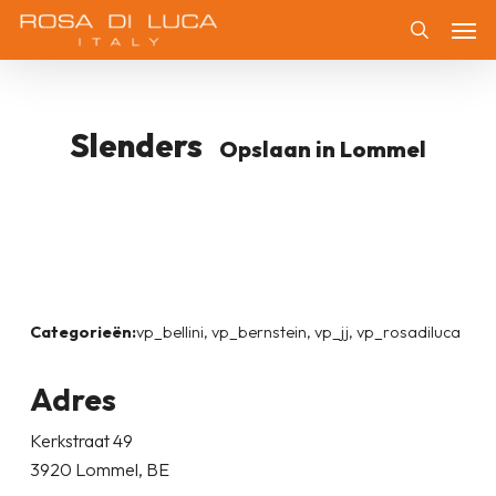
Skip
Men
to
Zoeken
main
content
Slenders
Opslaan in Lommel
Categorieën:
vp_bellini, vp_bernstein, vp_jj, vp_rosadiluca
Adres
Kerkstraat 49
3920 Lommel, BE