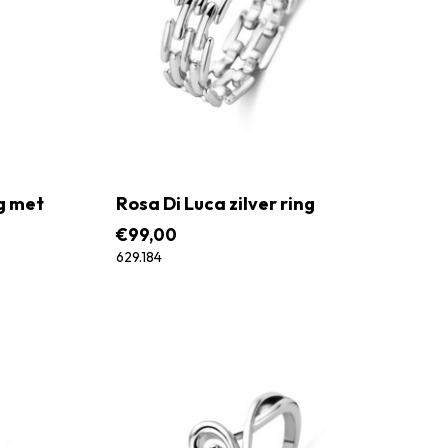
ng met
Rosa Di Luca zilver ring
€
99,00
629.184