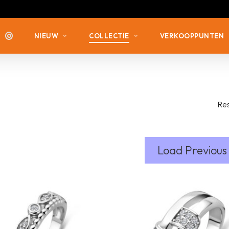
NIEUW
COLLECTIE
VERKOOPPUNTEN
ZILVER MET ZIRKONIA
ZILVER MET ZIRKONIA
Res
ZILVER VERGULD
ZILVER ZONDER STEEN
ZILVER ZONDER STEEN
ZILVER MET DIAMANT
Load Previous