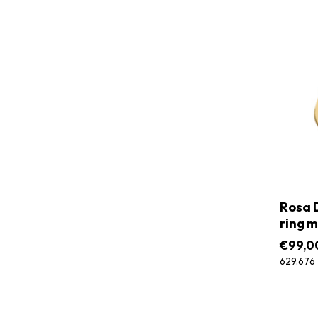
Rosa D
ring m
€
99,0
629.676