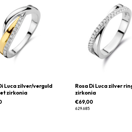
i Luca zilver/verguld
Rosa Di Luca zilver ri
et zirkonia
zirkonia
0
€
69,00
629.685