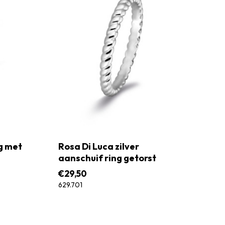
ng met
Rosa Di Luca zilver
aanschuif ring getorst
€
29,50
629.701