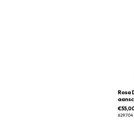
Rosa D
aansch
€
55,0
629.704