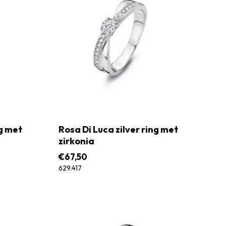
ng met
Rosa Di Luca zilver ring met
zirkonia
€
67,50
629.417