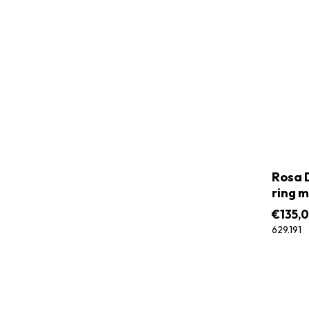
Rosa D
ring m
€
135,
629.191