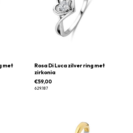
ng met
Rosa Di Luca zilver ring met
zirkonia
€
59,00
629.187