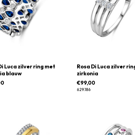
i Luca zilver ring met
Rosa Di Luca zilver ri
ia blauw
zirkonia
00
€
99,00
629.186