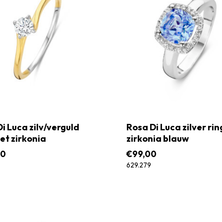
i Luca zilv/verguld
Rosa Di Luca zilver ri
et zirkonia
zirkonia blauw
00
€
99,00
629.279