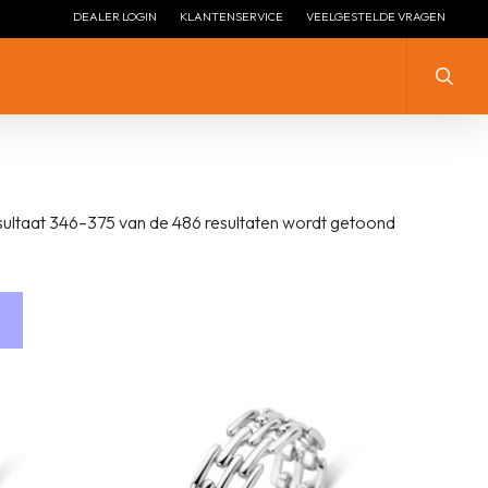
DEALER LOGIN
KLANTENSERVICE
VEELGESTELDE VRAGEN
Zoeke
ZILVER MET ZIRKONIA
ZILVER
ultaat 346–375 van de 486 resultaten wordt getoond
ZILVER ZONDER STEEN
ZILVER MET ZIRKONIA
LENGTE COLLIER ZILVER
ZILVER VERGULD
LENGTE COLLIER ZILVER
ZILVER + EMAILLE
VERGULD
ZILVER HANGEND
ZILVEREN STOPPERS
ZILVEREN ARMBANDEN