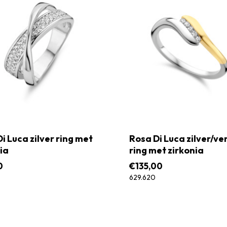
i Luca zilver ring met
Rosa Di Luca zilver/ve
ia
ring met zirkonia
0
€
135,00
629.620