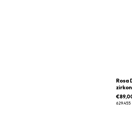
Rosa D
zirkon
€
89,0
629.455