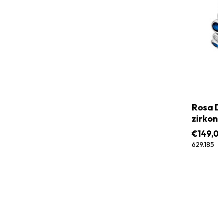
Rosa D
zirkon
€
149,
629.185