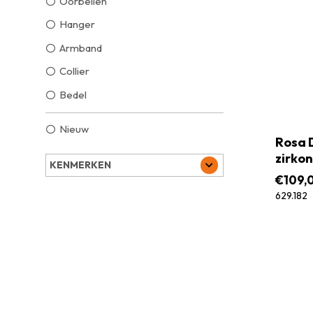
Oorbellen
Hanger
Armband
Collier
Bedel
Nieuw
Rosa D
zirkon
KENMERKEN
€
109,
629.182