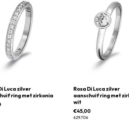
i Luca zilver
Rosa Di Luca zilver
uif ring met zirkonia
aanschuif ring met zi
wit
0
€
45,00
629.706