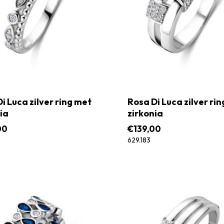
i Luca zilver ring met
Rosa Di Luca zilver ri
ia
zirkonia
00
€
139,00
629.183