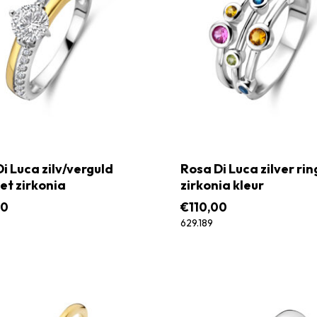
i Luca zilv/verguld
Rosa Di Luca zilver ri
et zirkonia
zirkonia kleur
00
€
110,00
629.189