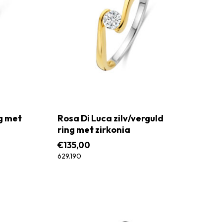
ng met
Rosa Di Luca zilv/verguld
ring met zirkonia
€
135,00
629.190