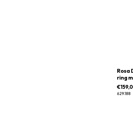
Rosa D
ring m
€
159,
629.188