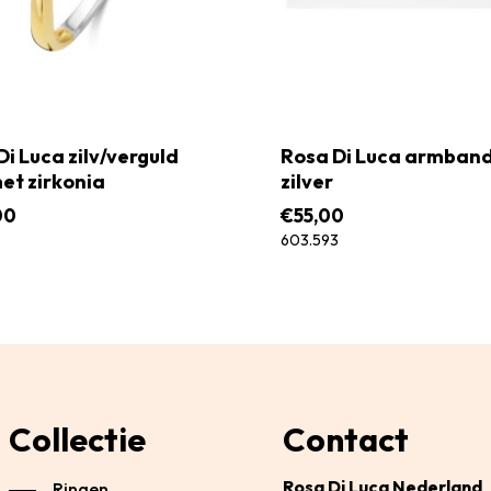
Di Luca zilv/verguld
Rosa Di Luca armban
met zirkonia
zilver
00
€
55,00
603.593
Collectie
Contact
Rosa Di Luca Nederland
Ringen