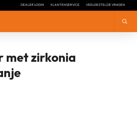
DEALER LOGIN
KLANTENSERVICE
VEELGESTELDE VRAGEN
Zoeke
r met zirkonia
ZILVER MET ZIRKONIA
ZILVER
ZILVER ZONDER STEEN
ZILVER MET ZIRKONIA
anje
LENGTE COLLIER ZILVER
ZILVER VERGULD
LENGTE COLLIER ZILVER
ZILVER + EMAILLE
VERGULD
ZILVER HANGEND
ZILVEREN STOPPERS
ZILVEREN ARMBANDEN