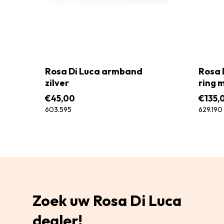
Rosa Di Luca armband
Rosa 
zilver
ring 
€
45,00
€
135,
603.595
629.190
Zoek uw Rosa Di Luca
dealer!