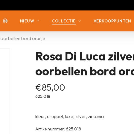
NIEUW
COLLECTIE
VERKOOPPUNTEN
a oorbellen bord oranje
Rosa Di Luca zilve
ZILVER MET ZIRKONIA
ZILVER MET ZIRKONIA
ZILVER VERGULD
ZILVER ZONDER STEEN
oorbellen bord or
ZILVER ZONDER STEEN
ZILVER MET DIAMANT
€
85,00
625.018
kleur, druppel, luxe, zilver, zirkonia
Artikelnummer:
625.018