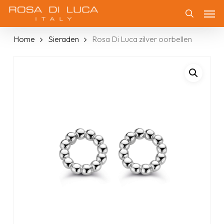
Skip
Men
to
Zoeken
main
Home
Sieraden
Rosa Di Luca zilver oorbellen
content