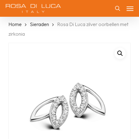
Skip
Men
to
Zoeken
main
Home
Sieraden
Rosa Di Luca zilver oorbellen met
content
zirkonia