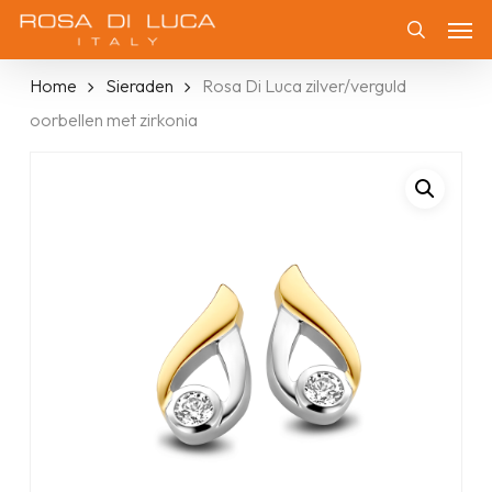
Skip
Men
to
Zoeken
main
Home
Sieraden
Rosa Di Luca zilver/verguld
content
oorbellen met zirkonia