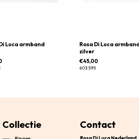
Di Luca armband
Rosa Di Luca armban
zilver
0
€
45,00
3
603.595
Collectie
Contact
Rosa Di Luca Nederland
Ringen