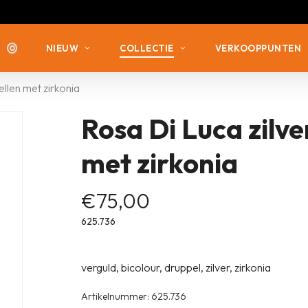
NIEUW
COLLECTIE
VERKOOPPUNTEN
llen met zirkonia
Rosa Di Luca zilve
ZILVER MET ZIRKONIA
ZILVER MET ZIRKONIA
ZILVER VERGULD
ZILVER ZONDER STEEN
met zirkonia
ZILVER ZONDER STEEN
ZILVER MET DIAMANT
€
75,00
625.736
verguld, bicolour, druppel, zilver, zirkonia
Artikelnummer:
625.736