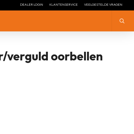
DEALER LOGIN
KLANTENSERVICE
VEELGESTELDE VRAGEN
Zoeke
r/verguld oorbellen
ZILVER MET ZIRKONIA
ZILVER
ZILVER ZONDER STEEN
ZILVER MET ZIRKONIA
LENGTE COLLIER ZILVER
ZILVER VERGULD
LENGTE COLLIER ZILVER
ZILVER + EMAILLE
VERGULD
ZILVER HANGEND
ZILVEREN STOPPERS
ZILVEREN ARMBANDEN