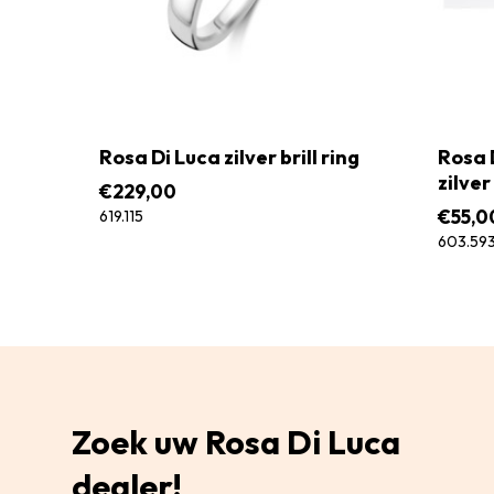
Rosa Di Luca zilver brill ring
Rosa 
zilver
€
229,00
€
55,0
619.115
603.59
Zoek uw Rosa Di Luca
dealer!