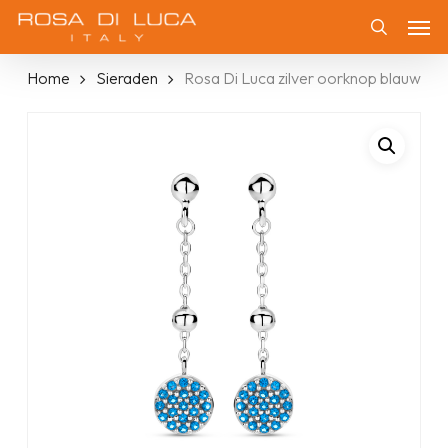
Skip
Men
to
Zoeken
main
Home
Sieraden
Rosa Di Luca zilver oorknop blauw
content